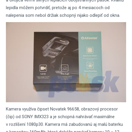
a dvojica veľmi silných lepiacich obojstranných pások. Kvalitu
lepidla môžem potvrdiť, pretože aj po 4 mesiacoch od
nalepenia som nebol držiak schopný nijako odlepiť od okna.
Kamera využíva čipset Novatek 96658, obrazový procesor
(čip) od SONY IMX323 a je schopná nahrávať maximálne
v rozlíšení 1080p30. Kamera má zabudovanú aj malú baterku