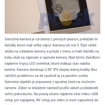
Samotná kamera je vyrobená z pevných plastov, prekážali mi
tlačidlá, ktoré mali veľký odpor. Kamera ich má 5. Štyri veľké
slúžia na ovládanie kamery a pohyb v menu a malé tlačidlo na
boku slúži na zapnutie a vypnutie kamery. Nad týmto tlačidlom
nájdeme trojicu LED svetielok, ktoré indikujú stav nabitia
batérie. Kamere dominuje 2,45“ IPS displej dobrej kvality. Bez
väčších problémov sa dá využívať aj za jasného svetla.
Samotný objektív je pripravený v spodnej časti na otočnom
ramene. Záber si dokážete nastaviť podľa vašich požiadaviek
veľmi jednoducho. Na pravej strane nájdeme ešte mikro-USB
vstup pre napájanie, AV vstup pre video a reset zapustený do