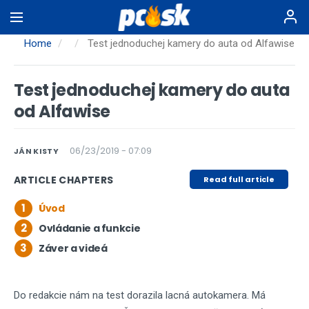
Skip
to
main
Home
Test jednoduchej kamery do auta od Alfawise
content
Test jednoduchej kamery do auta
od Alfawise
06/23/2019 - 07:09
JÁN KISTY
ARTICLE CHAPTERS
Read full article
1
Úvod
2
Ovládanie a funkcie
3
Záver a videá
Do redakcie nám na test dorazila lacná autokamera. Má