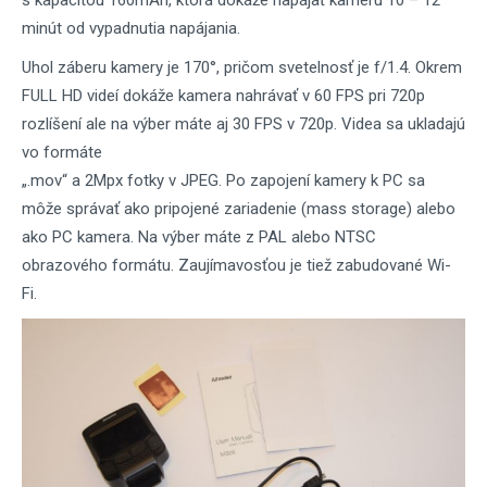
s kapacitou 160mAh, ktorá dokáže napájať kameru 10 – 12
minút od vypadnutia napájania.
Uhol záberu kamery je 170°, pričom svetelnosť je f/1.4. Okrem
FULL HD videí dokáže kamera nahrávať v 60 FPS pri 720p
rozlíšení ale na výber máte aj 30 FPS v 720p. Videa sa ukladajú
vo formáte
„.mov“ a 2Mpx fotky v JPEG. Po zapojení kamery k PC sa
môže správať ako pripojené zariadenie (mass storage) alebo
ako PC kamera. Na výber máte z PAL alebo NTSC
obrazového formátu. Zaujímavosťou je tiež zabudované Wi-
Fi.