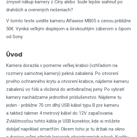
zmysel nákup kamery z Číny alebo
bude lepšie siahnuť po
drahších a overených riešeniach?
V tomto teste uvidíte kameru Alfawise MB05 s cenou približne
50€. Vyniká veľkým displejom a širokouhlým záberom s čipom
od Sony.
Úvod
Kamera dorazila v pomerne veľkej krabici (vzhľadom na
rozmery samotnej kamery) pekná zabalená. Po otvorení
prvého ochranného krytu a otvorení krabice, nájdeme kameru
zabalenú vo fólii a vložená do antivibračnej peny. Po vybratí
kamery nachádzame jednotlivé príslušenstvo. Nájdeme tu
jeden - približne 70 cm dlhý USB kábel typu B pre kameru
a taktiež takmer 4 metrový kábel do 12V zapaľovania.
Zvláštnosťou tohto kábla je USB konektor, kde si môžete
dobíjať napríklad smartfón. Okrem toho je tu držiak na okno