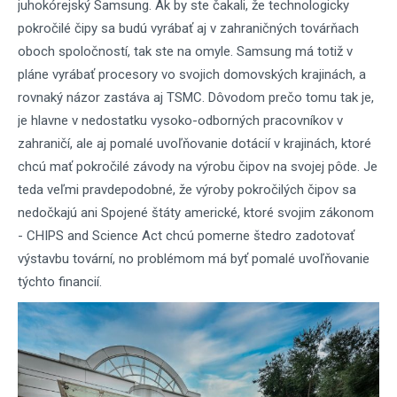
juhokórejský Samsung. Ak by ste čakali, že technologicky
pokročilé čipy sa budú vyrábať aj v zahraničných továrňach
oboch spoločností, tak ste na omyle. Samsung má totiž v
pláne vyrábať procesory vo svojich domovských krajinách, a
rovnaký názor zastáva aj TSMC. Dôvodom prečo tomu tak je,
je hlavne v nedostatku vysoko-odborných pracovníkov v
zahraničí, ale aj pomalé uvoľňovanie dotácií v krajinách, ktoré
chcú mať pokročilé závody na výrobu čipov na svojej pôde. Je
teda veľmi pravdepodobné, že výroby pokročilých čipov sa
nedočkajú ani Spojené štáty americké, ktoré svojim zákonom
- CHIPS and Science Act chcú pomerne štedro zadotovať
výstavbu tovární, no problémom má byť pomalé uvoľňovanie
týchto financií.