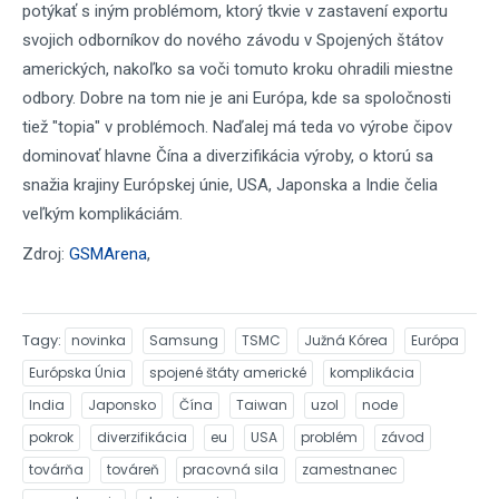
potýkať s iným problémom, ktorý tkvie v zastavení exportu
svojich odborníkov do nového závodu v Spojených štátov
amerických, nakoľko sa voči tomuto kroku ohradili miestne
odbory. Dobre na tom nie je ani Európa, kde sa spoločnosti
tiež "topia" v problémoch. Naďalej má teda vo výrobe čipov
dominovať hlavne Čína a diverzifikácia výroby, o ktorú sa
snažia krajiny Európskej únie, USA, Japonska a Indie čelia
veľkým komplikáciám.
Zdroj:
GSMArena
,
Tagy
novinka
Samsung
TSMC
Južná Kórea
Európa
Európska Únia
spojené štáty americké
komplikácia
India
Japonsko
Čína
Taiwan
uzol
node
pokrok
diverzifikácia
eu
USA
problém
závod
továrňa
továreň
pracovná sila
zamestnanec