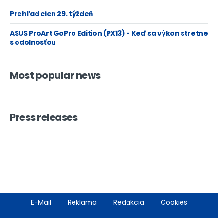
Prehľad cien 29. týždeň
ASUS ProArt GoPro Edition (PX13) - Keď sa výkon stretne
s odolnosťou
Most popular news
Press releases
Footer
E-Mail
Reklama
Redakcia
Cookies
menu