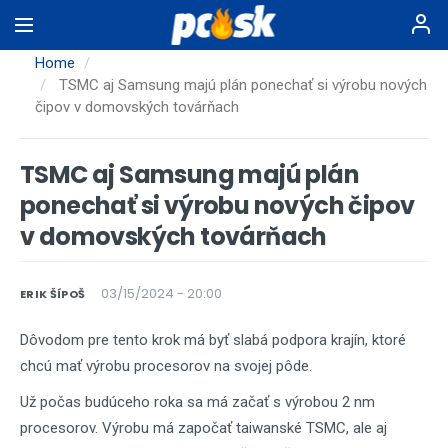
Skip
to
main
Home
content
TSMC aj Samsung majú plán ponechať si výrobu nových
čipov v domovských továrňach
TSMC aj Samsung majú plán
ponechať si výrobu nových čipov
v domovských továrňach
03/15/2024 - 20:00
ERIK ŠÍPOŠ
Dôvodom pre tento krok má byť slabá podpora krajín, ktoré
chcú mať výrobu procesorov na svojej pôde.
Už počas budúceho roka sa má začať s výrobou 2 nm
procesorov. Výrobu má započať taiwanské TSMC, ale aj