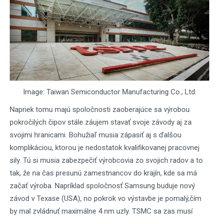
Image: Taiwan Semiconductor Manufacturing Co., Ltd.
Napriek tomu majú spoločnosti zaoberajúce sa výrobou
pokročilých čipov stále záujem stavať svoje závody aj za
svojimi hranicami. Bohužiaľ musia zápasiť aj s ďalšou
komplikáciou, ktorou je nedostatok kvalifikovanej pracovnej
sily. Tú si musia zabezpečiť výrobcovia zo svojich radov a to
tak, že na čas presunú zamestnancov do krajín, kde sa má
začať výroba. Napríklad spoločnosť Samsung buduje nový
závod v Texase (USA), no pokrok vo výstavbe je pomalý,čím
by mal zvládnuť maximálne 4 nm uzly. TSMC sa zas musí