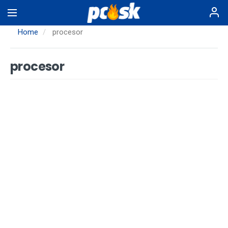
Skip
to
main
Home
procesor
content
procesor