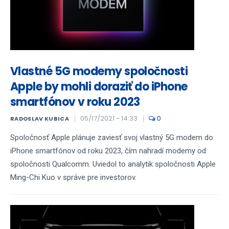
Vlastné 5G modemy spoločnosti
Apple by mohli doraziť do iPhone
smartfónov v roku 2023
05/17/2021 - 14:33
0
RADOSLAV KUBICA
Spoločnosť Apple plánuje zaviesť svoj vlastný 5G modem do
iPhone smartfónov od roku 2023, čím nahradí modemy od
spoločnosti Qualcomm. Uviedol to analytik spoločnosti Apple
Ming-Chi Kuo v správe pre investorov.