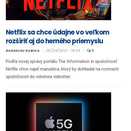
Netflix sa chce údajne vo veľkom
rozšíriť aj do herného priemyslu
05/24/2021 - 18:34
0
RADOSLAV KUBICA
Podľa novej správy portálu The Information si spoločnosť
Netflix chce najať manažéra, ktorý by dohliadal na rozmach
spoločnosti do odvetvia videohier.