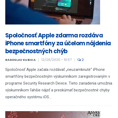
Spoločnosť Apple zdarma rozdáva
iPhone smartfóny za účelom nájdenia
bezpečnostných chýb
12/26/2020 - 19:57
2
RADOSLAV KUBICA
Spoločnosť Apple začala rozdávať „neuzamknuté“ iPhone
smartfóny bezpečnostným výskumníkom zaregistrovaným v
programe Security Research Device. Tieto zariadenia umožnia
výskumníkom ľahšie nájsť a preskúmať bezpečnostné chyby
operačného systému iOS...