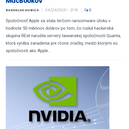
MacBookov
04/24/2021 - 21:15
0
RADOSLAV KUBICA
Spoločnosť Apple sa stala terčom ransomware útoku v
hodnote 50 miliónov dolárov po tom, čo ruská hackerská
skupina REvil narušila servery taiwanskej spoločnosti Quanta,
ktorá vyrába zariadenia pre rôzne značky, medzi ktorými sú
spoločnosti ako Apple...