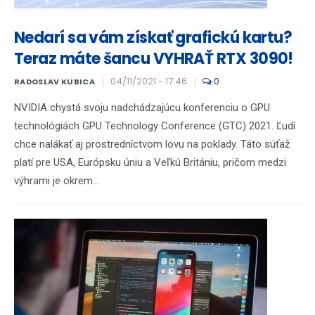
Nedarí sa vám získať grafickú kartu?
Teraz máte šancu VYHRAŤ RTX 3090!
04/11/2021 - 17:46
0
RADOSLAV KUBICA
NVIDIA chystá svoju nadchádzajúcu konferenciu o GPU
technológiách GPU Technology Conference (GTC) 2021. Ľudí
chce nalákať aj prostredníctvom lovu na poklady. Táto súťaž
platí pre USA, Európsku úniu a Veľkú Britániu, pričom medzi
výhrami je okrem...