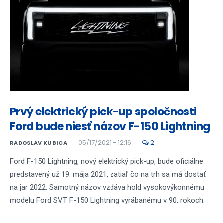
Prvý elektrický pick-up spoločnosti
Ford bude niesť názov F-150 Lightning
05/17/2021 - 12:16
2
RADOSLAV KUBICA
Ford F-150 Lightning, nový elektrický pick-up, bude oficiálne
predstavený už 19. mája 2021, zatiaľ čo na trh sa má dostať
na jar 2022. Samotný názov vzdáva hold vysokovýkonnému
modelu Ford SVT F-150 Lightning vyrábanému v 90. rokoch.