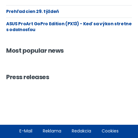
Prehľad cien 29. týždeň
ASUS ProArt GoPro Edition (PX13) - Keď sa výkon stretne
s odolnosťou
Most popular news
Press releases
Footer
E-Mail
Reklama
Redakcia
Cookies
menu