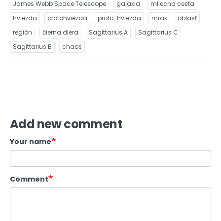
James Webb Space Telescope
galaxia
mliecna cesta
hviezda
protohviezda
proto-hviezda
mrak
oblasť
región
čierna diera
Sagittarius A
Sagittarius C
Sagittarius B
chaos
Add new comment
Your name
Comment