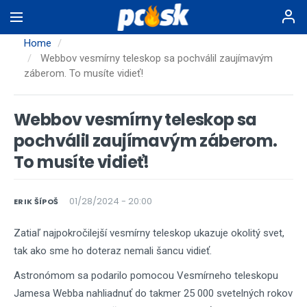
Skip
to
main
Home
content
Webbov vesmírny teleskop sa pochválil zaujímavým
záberom. To musíte vidieť!
Webbov vesmírny teleskop sa
pochválil zaujímavým záberom.
To musíte vidieť!
01/28/2024 - 20:00
ERIK ŠÍPOŠ
Zatiaľ najpokročilejší vesmírny teleskop ukazuje okolitý svet,
tak ako sme ho doteraz nemali šancu vidieť.
Astronómom sa podarilo pomocou Vesmírneho teleskopu
Jamesa Webba nahliadnuť do takmer 25 000 svetelných rokov