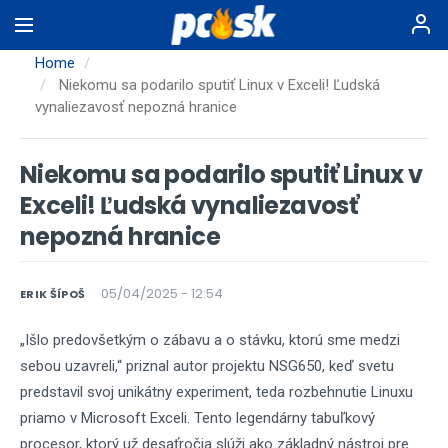
Skip
to
main
Home
content
Niekomu sa podarilo sputiť Linux v Exceli! Ľudská
vynaliezavosť nepozná hranice
Niekomu sa podarilo sputiť Linux v
Exceli! Ľudská vynaliezavosť
nepozná hranice
05/04/2025 - 12:54
ERIK ŠÍPOŠ
„Išlo predovšetkým o zábavu a o stávku, ktorú sme medzi
sebou uzavreli,“ priznal autor projektu NSG650, keď svetu
predstavil svoj unikátny experiment, teda rozbehnutie Linuxu
priamo v Microsoft Exceli. Tento legendárny tabuľkový
procesor, ktorý už desaťročia slúži ako základný nástroj pre