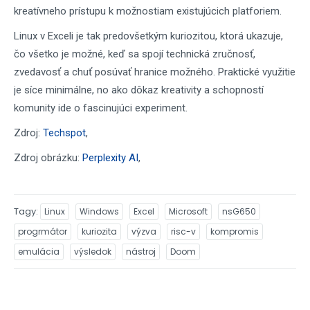
kreatívneho prístupu k možnostiam existujúcich platforiem.
Linux v Exceli je tak predovšetkým kuriozitou, ktorá ukazuje,
čo všetko je možné, keď sa spojí technická zručnosť,
zvedavosť a chuť posúvať hranice možného. Praktické využitie
je síce minimálne, no ako dôkaz kreativity a schopností
komunity ide o fascinujúci experiment.
Zdroj:
Techspot
,
Zdroj obrázku:
Perplexity AI
,
Tagy
Linux
Windows
Excel
Microsoft
nsG650
progrmátor
kuriozita
výzva
risc-v
kompromis
emulácia
výsledok
nástroj
Doom