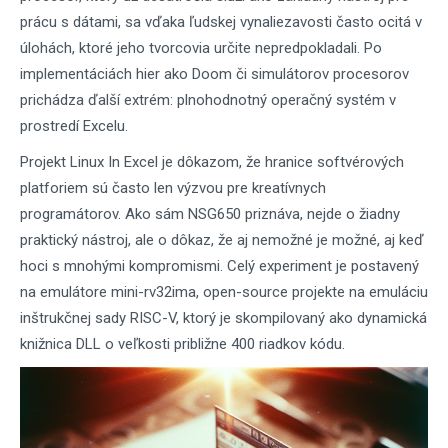
prácu s dátami, sa vďaka ľudskej vynaliezavosti často ocitá v
úlohách, ktoré jeho tvorcovia určite nepredpokladali. Po
implementáciách hier ako Doom či simulátorov procesorov
prichádza ďalší extrém: plnohodnotný operačný systém v
prostredí Excelu.
Projekt Linux In Excel je dôkazom, že hranice softvérových
platforiem sú často len výzvou pre kreatívnych
programátorov. Ako sám NSG650 priznáva, nejde o žiadny
praktický nástroj, ale o dôkaz, že aj nemožné je možné, aj keď
hoci s mnohými kompromismi. Celý experiment je postavený
na emulátore mini-rv32ima, open-source projekte na emuláciu
inštrukčnej sady RISC-V, ktorý je skompilovaný ako dynamická
knižnica DLL o veľkosti približne 400 riadkov kódu.