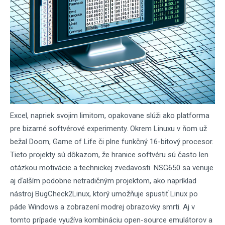
Excel, napriek svojim limitom, opakovane slúži ako platforma
pre bizarné softvérové experimenty. Okrem Linuxu v ňom už
bežal Doom, Game of Life či plne funkčný 16-bitový procesor.
Tieto projekty sú dôkazom, že hranice softvéru sú často len
otázkou motivácie a technickej zvedavosti. NSG650 sa venuje
aj ďalším podobne netradičným projektom, ako napríklad
nástroj BugCheck2Linux, ktorý umožňuje spustiť Linux po
páde Windows a zobrazení modrej obrazovky smrti. Aj v
tomto prípade využíva kombináciu open-source emulátorov a