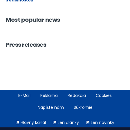
s odolnosťou
Most popular news
Press releases
Footer
E-Mail
Reklama
Redakcia
Cookies
menu
Napíšte nám
Súkromie
Rss
Hlavný kanál
Len články
Len novinky
menu