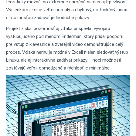
teoreticky možné, no extrémne náročné na čas aj trpezlivosť.
Výsledkom je síce veľmi pomalý a chybový, no funkčný Linux
s možnosťou zadávať jednoduché príkazy.
Projekt získal pozornosť aj vďaka príspevku vývojára
vystupujúceho pod menom Enderman, ktorý pridal podporu
pre vstup z klávesnice a zverejnil video demonštrujúce celý
proces. Vďaka nemu je možné v Exceli nielen sledovať výstup
Linuxu, ale aj interaktívne zadávať príkazy – hoci možnosti
zostávajú veľmi obmedzené a rýchlosť je minimálna.